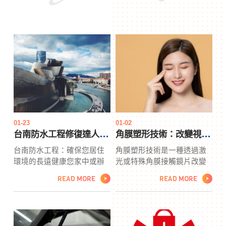
01-23
01-02
台南防水工程修復達人 台南唯一推薦
角膜塑形技術：改變視界的現代奇蹟
台南防水工程：確保您居住
角膜塑形技術是一種透過激
環境的長遠健康您家中或辦
光或特殊角膜接觸鏡片改變
公場所是否曾遭遇過滲水、
眼睛角膜形狀的現代視力矯
READ MORE
READ MORE
>
>
壁癌等困擾？這可能是由於
正方法。主要手術包括FS-
防水工程不善所致。長鑫行
LASIK和PRK，通過角膜切
工程團隊是一支擁有超過二
割和磨削來調整曲率，從而
十年經驗的專業團隊，致力
改善視力。除激光手術外，