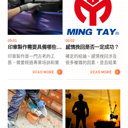
於解決防水、抓漏、隔熱等
還有角膜環切、角膜光學性
問題。我們深知水勢湧入建
塑形等技術，各有獨特優
築物可能帶來的不便，因此
勢。適用人群一般為18歲以
提供多元化的服務項目，以
上、視力穩定者，但應注意
應對各種防水需求。專業服
孕婦、眼部疾病患者及一些
務項目1. 防水工程
慢性病患者可能不適合。隨
著技術不斷進步，角膜塑形
09-01
08-02
將迎來更安全、有效的發
印章製作需要具備哪些技能？
感情挽回是否一定成功？
展。
印章製作是一門古老的工
確定的結論。感情挽回涉及
藝，需要經過專業培訓和實
很多複雜的因素，並且結果
踐才能掌握。印章製作以下
取決於許多不同的情況。以
READ MORE
READ MORE
>
>
是印章製作所需的一些重要
下是一些需要考慮的因素：
技能：設計技能： 良好的設
雙方的意願：感情挽回通常
計技能是印章製作的基礎。
需要雙方都有願意和努力去
印章製作通常具有文字、圖
修復關係。如果其中一方不
案、字體等設計元素，因此
願意投入，或者已經移情別
印章設計師需要能夠創造吸
戀，成功的可能性就會大大
引人且功能性的設計。精確
減少。問題的性質：感情挽
度： 印章的製作需要高度的
回的成功也取決於出現問題
精確度，印章製作特別是在
的性質和嚴重程度。一些問