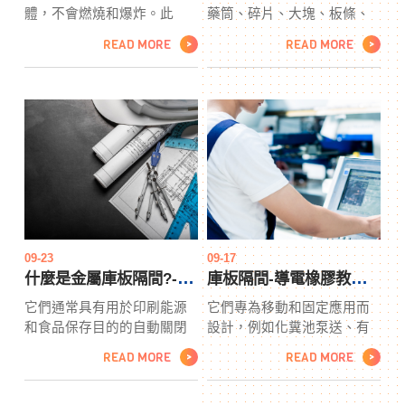
體，不會燃燒和爆炸。此
藥筒、碎片、大塊、板條、
外，大氣中二氧化碳的含量
粉末、無塵室隔間晶體、磚
READ MORE
READ MORE
>
>
可能會不時變化標籤貼，而
塊等。這種粘合劑技術是一
且通常會隨季節變化而變
個“安靜”的行業，因為它是生
化。在夏季和春季，預計氣
產的重要組成庫板部分，水
體濃度會下降，因為這是植
平包裝機但公眾並不熟悉。
物可以充分吸收二氧化碳的
卡夫、納貝斯克、安海斯-布
時間。然後用四分之三的醋
希、寶潔等數百家大小公司
裝滿瓶子。再次可以看到氣
每天都依賴這個行業來生產
泡在瓶子內上升。而這些可
和包裝他們的水平包裝機產
以觀察到的氣泡就是瓶子內
品。您當地的定制包裝和履
部產生的二氧化碳。
行操作也使用熱熔膠作為其
包裝組裝過程的關鍵要素。
09-23
09-17
下次當您打開包裝食品、撕
什麼是金屬庫板隔間?-印刷
庫板隔間-導電橡膠教學ppt
開密封袋或打無塵室隔間開
它們通常具有用於印刷能源
它們專為移動和固定應用而
裝有您在線訂購的東西的盒
和食品保存目的的自動關閉
設計，例如化糞池泵送、有
子時，請考慮一下您正在體
門，而且它們是玻璃的這一
害液體廢物清除、油田服
驗熱熔膠使之成為可能。
READ MORE
READ MORE
>
>
事實意味印刷著客戶無需打
務、水運輸、洗車坑和隔油
開門就可以看到內部，從而
池庫板隔間清潔。有化妝品