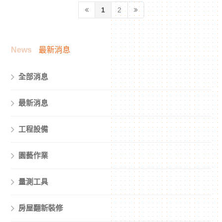
度並提高工作場所效率。首
的皮膚為例。如果你想阻止
1
2
先，有一種誤解，即如果您
衰老過程，你必須弄清楚究
從硬牆辦公室出來進入一個
竟是什麼面膜代工導致了衰
將使用庫板隔間的空間，則
老，如果你想阻止愛妮雅化
您需要將新工作空間的大小
妝品工廠。經過一番研究，
News
最新消息
與以前使用的工作空間完全
我發現衰老的三個面膜代工
相同。
主要原因：
全部消息
最新消息
工程設備
園藝作業
量測工具
房屋翻新裝修