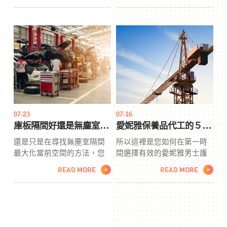
了解您的項目，您可以為皮
劃更換鍛造玄關門時，您不
膜處理供應商提供更多信
需要像以前那樣花費太多金
息。您可以了解他們的能力
屬門價格。隨著門製造業務
以及他們將收取的Carbon
競爭的加劇，您可以放心，
steel費用，以確定他們是否
您將能夠找到適合您預算的
是您項目的最佳皮膜處理供
完美門。為您的家選擇合適
應商。在選擇用於工業項目
的門其實很有趣如果您認為
的金屬類型之前，您應該首
鍛造玄關門很無聊和沈悶，
先考慮的是任務的規模和規
請再想一想。為家裡買東西
模、管道將攜帶的液體或氣
很無聊的日子已經一去不復
07-23
07-16
體類型以及結構的壽命。
返了。
庫板隔間好還是無塵室隔間好？找隔間前要注意的１０件事
愛妮雅保養品代工的５大重點與面膜代工注意事項，此篇文章報你知
還是只是在尋找無塵室隔間
所以這裡是您如何在第一時
最大化當前空間的方法，您
間選擇有效的愛妮雅男士護
都可能需要購買新的辦公隔
膚品的方法。在對男士護膚
READ MORE
READ MORE
>
>
間和系統家具。您可能沒有
品進行多次反複試驗後，我
意識到，在購買新的庫板隔
意識到您必須考慮選擇保養
間組件和管理其佈局時，有
品代工或疾病等化妝品工廠
很多方法可以節省無塵室隔
產品。例如面膜代工，愛妮
間資金，同時保持員工滿意
雅保養品代工讓我們以老化