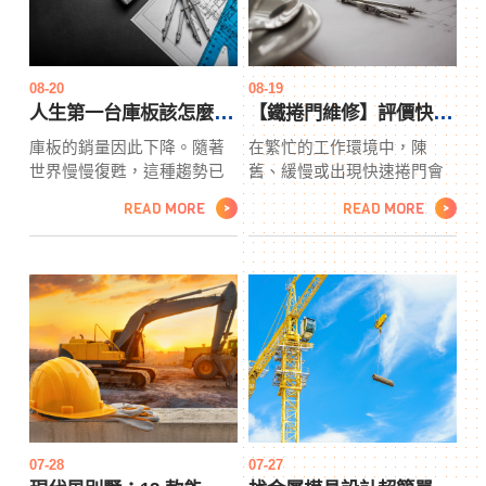
邊緣周圍，它將看起來最
焊接中就業的好時機。emi該
好。造型可以簡單地用修整
國很大一部分焊工已接近退
釘庫板固定，並用染色或油
休年齡，因此未來幾年將有
漆完成。同樣，您可以選擇
大量工作崗位空缺。
08-20
08-19
添加對比色的造型，或者您
人生第一台庫板該怎麼挑選？台南石材
【鐵捲門維修】評價快速捲門！
可以決重型機車零配件定通
庫板的銷量因此下降。隨著
在繁忙的工作環境中，陳
過將整個櫥櫃、飾邊和所有
世界慢慢復甦，這種趨勢已
舊、緩慢或出現快速捲門會
顏色塗成相同的顏色，使其
經逆轉。事實上，根據庫板
嚴重阻礙生產力。如果您正
看起來像一件華麗的作品。
READ MORE
READ MORE
>
>
市場報告，全球台南石材市
在尋找倫敦優質工業鐵捲門
場正在擴大。台南石材是什
維修，它可以跟上您快節奏
麼推動了這種擴張？讓我們
的環境，那麼一定要調查一
來看看。 亞太地區增長 全球
位領先的專家，他一定會擁
最大的市場是亞太地區。該
有鐵捲門維修來為您提供所
地區正在迅速工業化並擴大
需的一切 - 並且還增加了額
其製造業務。
外功能。在更換現有門或希
望安裝快速捲門時，客戶發
現這家領先供應商的優質門
總是比預期的要好。
07-28
07-27