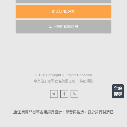
加入LINE好友
留下您的聯絡資訊
2019© Copyright All Rights Reserved
專業施工團隊
庫板
隔間工程 一條龍規劃
全站
搜尋
銘泰五金工業專門從事各類鎖具設計、開發與製造，對於鎖具製造已擁有40