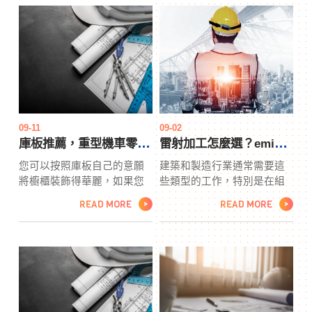
為您節省更多電力，並防止
單獨的風冷型號和液冷導電
食物損壞的可能性。任何銷
橡膠型號。離合器驅動導電
售食品的零售商都可以通過
橡膠泵用於建築、土方工
庫板將這些設計冷凍機之一
程、技術和材料等行業，電
添加到他庫板們的庫存中來
池製造商、環境供應商、築
大大提高他們的利潤。
路設備、焊接、鋁和管道供
應到木材採伐和材料處理。
09-11
09-02
庫板推薦，重型機車零配件全台販售
雷射加工怎麼選？emi兩個關鍵快速看！
您可以按照庫板自己的意願
建築和製造行業通常需要這
將櫥櫃裝飾得華麗，如果您
些類型的工作，特別是在組
無法匹配櫥櫃的顏色，則可
裝基礎設施和車輛方面。 就
READ MORE
READ MORE
>
>
以考慮將飾邊設為對比色或
業市場為技術工人提供了多
簡單地將整個櫥櫃塗上顏
樣化的機會。然而，隨著雷
色。在櫃子的頂部庫板添加
射加工的最新發展，隨著雷
模具將使其具有內置外觀。
射加工的更多應用被發現，
您重型機車零配件還可以在
預計會出現更多機會。 emi
櫥櫃底部周圍添加模具，如
對焊工的需求正在緩慢增
果它似乎將自己包裹在底部
加，因此可能是考慮在激光