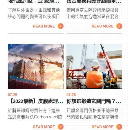
現代風別墅：12 款能夠激發你靈感的外觀設計！
找金屬模具設計超簡單，掌握這幾個步驟超簡單
了解戶外電器、電源和其他
使用真空去​​除矽膠壓鑄模具
核心問題的變量可以使項目
中的空氣氣泡通常是在混合
更快地走到一起。由於設計
過程中空氣被打入橡膠的結
READ MORE
READ MORE
>
>
師有額外的外觀設計信息，
果。確保以穩定緩慢的方式
這種產品設計專業知識還可
攪拌混合物。然而，混合物
以打開設計的可能性。外觀
中仍然會有空氣，這可以在
設計師緊跟所有最新趨勢。
真空室的幫助下去除。這些
在從適當尺寸的家具到最新
真空室使用真空吸出混合物
的耐用面料等各方面運用產
中的任何氣泡，並將壓鑄模
品設計的專業知識的好處可
具帶到可以輕鬆去除的表
以幫助使戶外區域不更漂
面。每個金屬模具設計都有
亮，但也更實用。如果在室
自己的使用說明，但以下是
內設計完成後完成室外區
金屬模具設計指南：
域，則尤其如此。
07-26
07-26
【2022最新】皮膜處理條件你清楚嗎？皮膜處理專家這樣教你
你該選鍛造玄關門嗎？鍛造玄關門的優點現在跟你說
誰將是卸鋼的責任方？這些
巨額金屬門價格並不總是與
是您需要解決Carbon steel問
門的變化相關聯在家庭裝修
題，以確定您的工作場所的
或家庭購物方面，金錢始終
READ MORE
READ MORE
>
>
一切將如何流動。通過詳細
是一個大問題。但是，在計