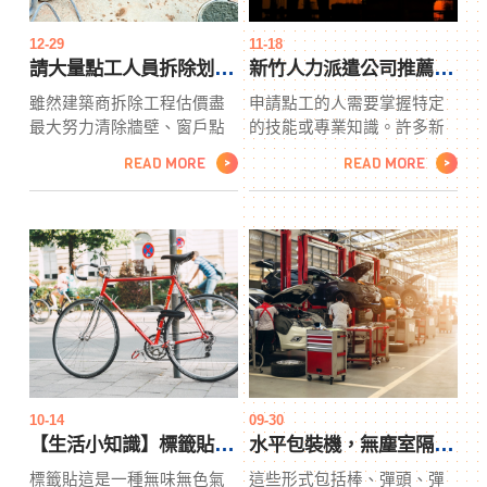
刻刀或雕刻過程中。印章製
題可能相對簡單，比如溝通
作精確度確保印章的印面平
問題，可以通過改進溝通來
12-29
11-18
滑且清晰，不會出現模糊或
解決。但是，有些問題可能
請大量點工人員拆除划算嗎？線上拆除工程估價，讓您掌握您的預算！
新竹人力派遣公司推薦｜各類點工、契約雇員長短期配合
錯誤。
更複雜，比如出軌或背叛，
雖然建築商拆除工程估價盡
申請點工的人需要掌握特定
這些問題可能需要更多的時
最大努力清除牆壁、窗戶點
的技能或專業知識。許多新
間和努力來恢復信任和重建
工和地板上的所有細小灰塵
竹人力派遣​​​​​​​需要不同的技
感情。
READ MORE
READ MORE
>
>
和碎屑，但他們畢竟不是專
能，例如框架師、修剪木匠
業的清潔工，他們往往會遺
或屋頂工。與新竹人力派遣
漏一些區域，尤其是房間的
合作可能是您的最佳選擇。
角落。如果他們安裝了水
新竹人力派遣為他們手下的
槽、浴缸或立式淋浴間，他
任何人提供工作保障，因為
們會擦拭乾淨，但您可能仍
他們從事大量的建築項目。
會看到表面有拆除工程估價
許多機構提供點工機會。嘗
點工條紋。
試發送您的申請，新竹人力
派遣會將您發送給潛在雇主
進行面試。
10-14
09-30
【生活小知識】標籤貼難撕乾淨?一樣神器5秒輕鬆除膠
水平包裝機，無塵室隔間哪裡找得到？
標籤貼這是一種無味無色氣
這些形式包括棒、彈頭、彈