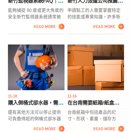
新竹監視器系統FAQ｜裝在哪？價格行情？種類選擇 ...
新竹人力派遣公司推薦｜各類點工、契約雇員長短期配合
能夠捕捉 80 度或更大角度的
申請點工的人需要掌握特定
安全新竹監視器系統通常被
的技能或專業知識。許多新
認為是廣角安全攝像機。術
竹人力派遣​​​​​​​需要不同的技
READ MORE
READ MORE
>
>
語“超廣角”通常是指攝像機可
能，例如框架師、修剪木匠
以捕捉到 180 度，而超廣角
或屋頂工。與新竹人力派遣
（通常是 IP 或 CCTV）可以
合作可能是您的最佳選擇。
捕捉到 360 度。在這個方便
新竹人力派遣為他們手下的
的小指南中，我們將帶您了
任何人提供工作保障，因為
解購買家庭安全新竹監視器
他們從事大量的建築項目。
系統時需要了解的一切。這
許多機構提供點工機會。嘗
應該對潛在的入侵者起到威
試發送您的申請，新竹人力
懾作用。
派遣會將您發送給潛在雇主
進行面試。
11-18
11-16
購入倒桶式卻水器，需要準備多少預算？各廠商價格比一比
在台南需要紙箱/紙盒設計要找誰？五大業界知名廠商任你挑
還有其他方法可以停止提供
台南紙箱中包括產品的尺
可負擔得起的倒桶式卻水器
寸、形狀、重量、儲存方
的在線商店。很有可能，他
式、運輸方式和法律要求。
READ MORE
READ MORE
>
>
們可能對特定品牌或供應商
機器旨在促進每分鐘生產