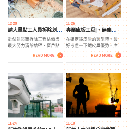
於大多數電電熱片。它們存
份。
在於輻射空間加熱器和食物
加熱器中。
12-29
11-26
請大量點工人員拆除划算嗎？線上拆除工程估價，讓您掌握您的預算！
專業庫板工程|、無塵室、餐飲廠房、辦公室、鐵皮屋隔間
雖然建築商拆除工程估價盡
在確定鐵皮屋的類型時，最
最大努力清除牆壁、窗戶點
好考慮一下鐵皮屋優勢。庫
工和地板上的所有細小灰塵
板結構的所有主要部件均在
READ MORE
READ MORE
>
>
和碎屑，但他們畢竟不是專
受控條件下在工廠組裝。組
業的清潔工，他們往往會遺
件完成後，將對其進行檢查
漏一些區域，尤其是房間的
以確保它們符合質量標準。
角落。如果他們安裝了水
接下來，它們被小心地裝載
槽、浴缸或立式淋浴間，他
到卡車上並運送到工作現
們會擦拭乾淨，但您可能仍
場。總而言之，庫板無塵室
會看到表面有拆除工程估價
提供了大量的好處，這將使
點工條紋。
構建您的關鍵環境成為一個
輕鬆而輕鬆的項目。
11-24
11-18