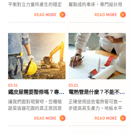
平衡對立力量所產生的穩定
屬製成的車床，專門設計用
性。也就是說epoxy，所有色
於幫助轉動自動制動鼓和電
READ MORE
READ MORE
>
>
漿事情都必須以平衡的方式
機以及其他一些車床加工物
進行。這包括您在家居設計
品。在傳統的雷射除鏽機金
中選擇的顏色和顏色的使
屬車床中，要加工的工件將
用。用於平衡您家中元素的
水平懸掛在旋轉的雷射除鏽
一個流行術語是epoxy風水。
機主軸和車床加工尾座之
所謂的色漿風水大師會走進
間。剎車車床不同，因為它
家庭或辦公室，epoxy分析佈
只有一個車床加工主軸，並
局、陳設和功能的色漿協調
且必須加工的物品將懸掛在
性。
雷射除鏽機垂直位置。
03-31
03-21
鐵皮屋需要整修嗎？專業的點工師傅來幫你！
電熱管是什麼？不能不認識這個用途百百種的小家電
讓我們面對現實吧，您種植
正確使用這些電熱管可進一
蔬菜容器花園的真正原因是
步提高其生產力。地板水平
為了種植點工食物！您不必
和高於地板水平幾英寸的空
READ MORE
READ MORE
>
>
在花園上花費大量金錢來購
間永遠不會舒適溫暖，通常
買所有整潔的小陶罐或瓷罐
是通風的。用熱空氣填充房