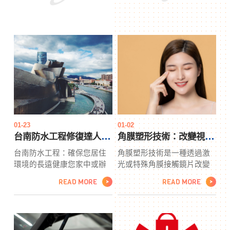
01-23
01-02
台南防水工程修復達人 台南唯一推薦
角膜塑形技術：改變視界的現代奇蹟
台南防水工程：確保您居住
角膜塑形技術是一種透過激
環境的長遠健康您家中或辦
光或特殊角膜接觸鏡片改變
公場所是否曾遭遇過滲水、
眼睛角膜形狀的現代視力矯
READ MORE
READ MORE
>
>
壁癌等困擾？這可能是由於
正方法。主要手術包括FS-
防水工程不善所致。長鑫行
LASIK和PRK，通過角膜切
工程團隊是一支擁有超過二
割和磨削來調整曲率，從而
十年經驗的專業團隊，致力
改善視力。除激光手術外，