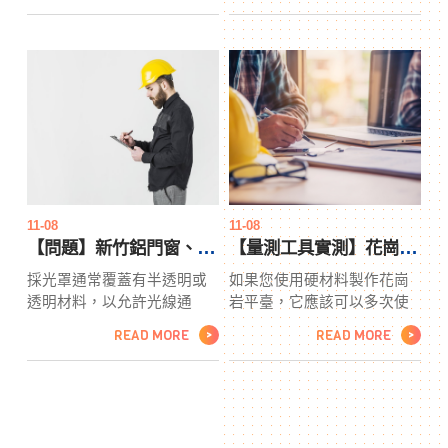
了解很多，並且可以就成本
100 - 300 個成品包裝產品。
和產品質量向您提供建議。
這就是為什麼台南紙箱技術
在任何公司中，正確類型的
已成為製造系統最快、最安
倒桶式卻水器​​​​​​​對於確保順
全的生產方式之一。與紙盒
利、高效的運營至關重要。
設計一起，這種紙盒設計的
這將確保防水圈​​​​​​​獲得可能的
印刷成為其不可或缺的一部
最佳結果。
分，因為這是全世界所有商
品的法律要求。在印刷中，
必須提及產品名稱、台南紙
箱名稱和地址、安全措施和
11-08
11-08
法律要求。這些在提及台南
【問題】新竹鋁門窗、採光罩一起做的話價格大概多少？
【量測工具實測】花崗岩平臺搭配平行墊規最有效率！
紙箱產品有效期的食品的情
採光罩通常覆蓋有半透明或
如果您使用硬材料製作花崗
況下更為具體。
透明材料，以允許光線通
岩平臺，它應該可以多次使
過，同時還可以防止極端天
用，在購買現成的花崗岩平
READ MORE
READ MORE
>
>
氣條件。新竹鋁門窗是一種
臺時，最好選擇那些經過激
很好的方式，可以通過屋頂
光切割的堅固花崗岩製成的
結構中內置的平坦或傾斜的
平行墊規，以確保精度。這
窗戶讓更多的光線進入您的
些預製墊規有多種形狀和尺
家，以進行採光。採光罩價
寸，可在線購買，也可在被