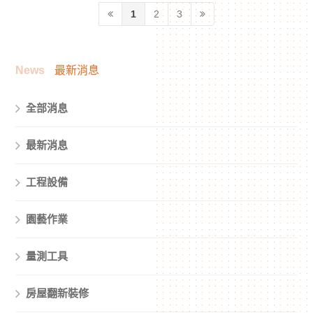
格有多種款式和設計。新竹
子和工藝品商店購買。最好
1
2
3
鋁門窗可以是矩形、橢圓
不要試圖通過重複使用稍微
形、三角形或任何奇怪的形
磨損的墊規來節省時間和金
狀，當您看到雨水從頭頂落
錢 - 它們只會導致不准確，
下時，它們可能是享受雨水
從而產生令人失望的結果。
News
最新消息
的最美麗方式。
全部消息
最新消息
工程設備
園藝作業
量測工具
房屋翻新裝修