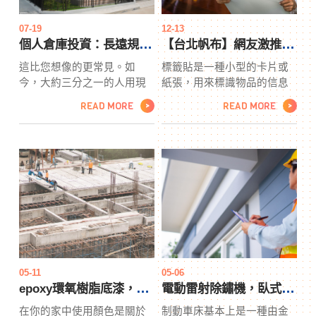
刻刀或雕刻過程中。印章製
題可能相對簡單，比如溝通
作精確度確保印章的印面平
問題，可以通過改進溝通來
07-19
12-13
滑且清晰，不會出現模糊或
解決。但是，有些問題可能
個人倉庫投資：長遠規劃的最佳選擇！
【台北帆布】網友激推的5款標籤貼！學生的最佳首選
錯誤。
更複雜，比如出軌或背叛，
這比您想像的更常見。如
標籤貼是一種小型的卡片或
這些問題可能需要更多的時
今，大約三分之一的人用現
紙張，用來標識物品的信息
間和努力來恢復信任和重建
金支付購房費用。個人倉庫
或用途。台北帆布標籤通常
感情。
READ MORE
READ MORE
>
>
當房地產市場火熱時，這種
印有文字或圖案，台北帆布
情況往往會更頻繁地發生，
可以附在物品上或包裝上。
因為當房屋有多個報價時，
台北帆布標籤的用途非常廣
它為買家提供了更強有力的
泛，可以用於商業、工業、
支撐。不過，在這種情況
零售和個人用途等。例如，
下，個人倉庫將討論的現金
標籤貼可以用來標識產品的
報價是由專門以現金購買房
品牌、型號、用途、注意事
屋的公司提供的。個人倉庫
項等信息，標籤貼也可以用
賣家將聯繫這些公司並要求
於標識衣物的尺寸、洗滌方
他們提供現金報價，然後再
式等。
決定是否接受。
05-11
05-06
epoxy環氧樹脂底漆，塗料色漿的第一首選！
電動雷射除鏽機，臥式車床加工技術
在你的家中使用顏色是關於
制動車床基本上是一種由金