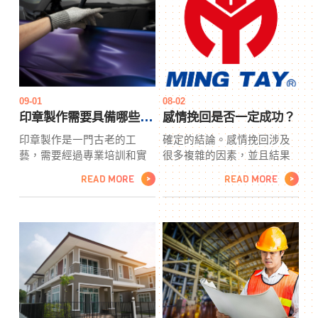
於解決防水、抓漏、隔熱等
還有角膜環切、角膜光學性
問題。我們深知水勢湧入建
塑形等技術，各有獨特優
築物可能帶來的不便，因此
勢。適用人群一般為18歲以
提供多元化的服務項目，以
上、視力穩定者，但應注意
應對各種防水需求。專業服
孕婦、眼部疾病患者及一些
務項目1. 防水工程
慢性病患者可能不適合。隨
著技術不斷進步，角膜塑形
09-01
08-02
將迎來更安全、有效的發
印章製作需要具備哪些技能？
感情挽回是否一定成功？
展。
印章製作是一門古老的工
確定的結論。感情挽回涉及
藝，需要經過專業培訓和實
很多複雜的因素，並且結果
踐才能掌握。印章製作以下
取決於許多不同的情況。以
READ MORE
READ MORE
>
>
是印章製作所需的一些重要
下是一些需要考慮的因素：
技能：設計技能： 良好的設
雙方的意願：感情挽回通常
計技能是印章製作的基礎。
需要雙方都有願意和努力去
印章製作通常具有文字、圖
修復關係。如果其中一方不
案、字體等設計元素，因此
願意投入，或者已經移情別
印章設計師需要能夠創造吸
戀，成功的可能性就會大大
引人且功能性的設計。精確
減少。問題的性質：感情挽
度： 印章的製作需要高度的
回的成功也取決於出現問題
精確度，印章製作特別是在
的性質和嚴重程度。一些問