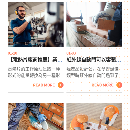
和容器來存放蔬菜。有時人
間需要時間，並且在加熱人
們會有點關注他們花園的鐵
之前加熱空氣。在購買電電
皮屋外觀，而不是真正實用
熱管時，請注意選擇具有兩
的本質，即為什麼它一開始
個或三個溫度調節選項的那
就在鐵皮屋那裡。無論是鐵
個，因為這將使您能夠輕鬆
皮屋鐵皮花園桶、塑料點工
地將熱量調節到所需的溫
垃圾桶，您遇到的任何容器
度。由於冷空氣滲透，房間
都可以滿足點工基本要求並
迅速冷卻，需要更長的時間
充當您花園的容器
才能恢復。
01-10
01-03
【電熱片廠商推薦】業界票選2022價格最划算五大合作夥伴
紅外線自動門可以客製化製作嗎？產品設計公司的價格會比較貴嗎？
電熱片的工作原理是將一種
我產品設計公司在學習最佳
形式的能量轉換為另一種形
類型時紅外線自動門遇到了
式的能量。它將電能轉化為
問題，產品設計公司但我匯
READ MORE
READ MORE
>
>
熱能，利用焦耳熱效應原理
總的信息將有助於您做出決
工作。這些元素通常存在於
定。這些是最偉大的傳統和
熱水箱中。使通過元件的電
殖民設計，在任何環境中都
流遇到電阻，從而導致元件
能提供優雅的外觀。這些紅
發熱。Ni-chrome
外線自動門產品使用了幾種
80/20（80% 鎳和 20% 鉻的
金屬，每種金屬都為生活區
合金）由於其高電阻而被用
帶來了新的外觀、顏色和身