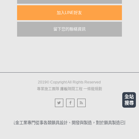
加入LINE好友
留下您的聯絡資訊
2019© Copyright All Rights Reserved
專業施工團隊
庫板
隔間工程 一條龍規劃
全站
搜尋
銘泰五金工業專門從事各類鎖具設計、開發與製造，對於鎖具製造已擁有40